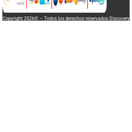
Copyright 2026© – Todos los derechos reservados Discovery
Enterprise Business
Disponibilidad:
20 disponibles
Buscar