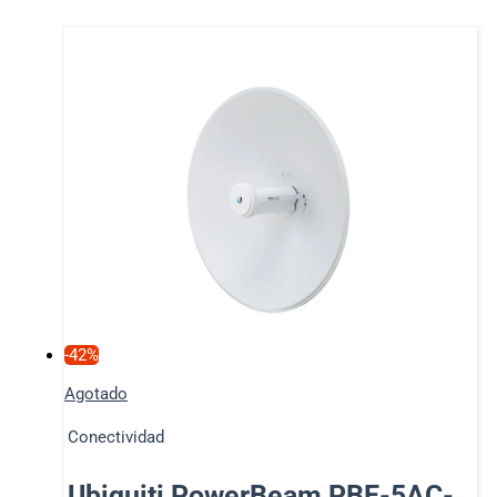
-42%
Agotado
Conectividad
Ubiquiti PowerBeam PBE-5AC-