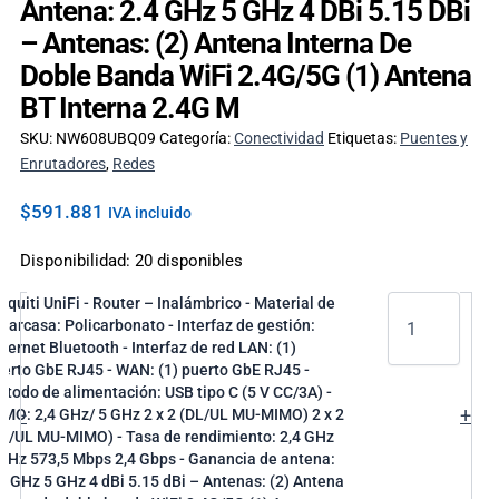
Antena: 2.4 GHz 5 GHz 4 DBi 5.15 DBi
– Antenas: (2) Antena Interna De
Doble Banda WiFi 2.4G/5G (1) Antena
BT Interna 2.4G M
SKU:
NW608UBQ09
Categoría:
Conectividad
Etiquetas:
Puentes y
Enrutadores
,
Redes
$
591.881
IVA incluido
Disponibilidad:
20 disponibles
iquiti UniFi - Router – Inalámbrico - Material de
 carcasa: Policarbonato - Interfaz de gestión:
hernet Bluetooth - Interfaz de red LAN: (1)
erto GbE RJ45 - WAN: (1) puerto GbE RJ45 -
todo de alimentación: USB tipo C (5 V CC/3A) -
-
+
MO: 2,4 GHz/ 5 GHz 2 x 2 (DL/UL MU-MIMO) 2 x 2
L/UL MU-MIMO) - Tasa de rendimiento: 2,4 GHz
GHz 573,5 Mbps 2,4 Gbps - Ganancia de antena:
4 GHz 5 GHz 4 dBi 5.15 dBi – Antenas: (2) Antena