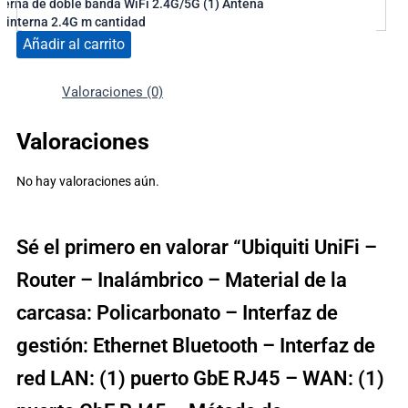
terna de doble banda WiFi 2.4G/5G (1) Antena
 interna 2.4G m cantidad
Añadir al carrito
Valoraciones (0)
Valoraciones
No hay valoraciones aún.
Sé el primero en valorar “Ubiquiti UniFi –
Router – Inalámbrico – Material de la
carcasa: Policarbonato – Interfaz de
gestión: Ethernet Bluetooth – Interfaz de
red LAN: (1) puerto GbE RJ45 – WAN: (1)