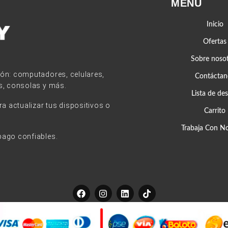
MENÚ
Inicio
Ofertas
Sobre noso
ión: computadores, celulares,
Contáctan
s, consolas y más.
Lista de de
 actualizar tus dispositivos o
Carrito
Trabaja Con N
pago confiables.
F
I
L
T
a
n
i
i
c
s
n
k
e
t
k
t
b
a
e
o