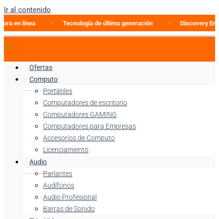
Ir al contenido
 línea
Tecnología de última generación
Discovery Enterpris
Ofertas
Computo
Portátiles
Computadores de escritorio
Computadores GAMING
Computadores para Empresas
Accesorios de Computo
Licenciamiento
Audio
Parlantes
Audífonos
Audio Profesional
Barras de Sonido