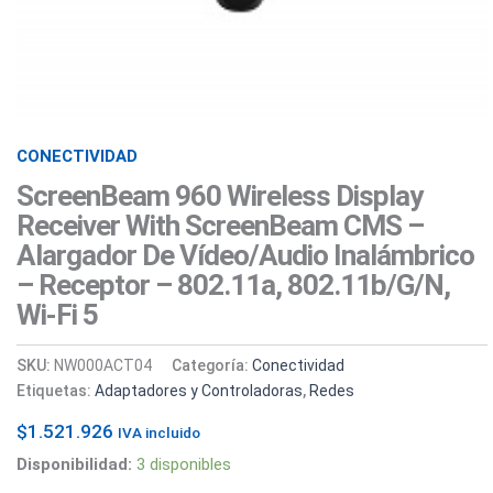
802.11a,
802.11b/g/n,
Wi-
Fi
5
cantidad
CONECTIVIDAD
ScreenBeam 960 Wireless Display
Receiver With ScreenBeam CMS –
Alargador De Vídeo/audio Inalámbrico
– Receptor – 802.11a, 802.11b/g/n,
Wi-Fi 5
SKU:
NW000ACT04
Categoría:
Conectividad
Etiquetas:
Adaptadores y Controladoras
,
Redes
$
1.521.926
IVA incluido
Disponibilidad:
3 disponibles