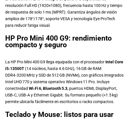
resolución Full HD (1920×1080), frecuencia hasta 100 Hz y tiempo
de respuesta de solo 1 ms (MPRT). Garantiza ángulos de visión
amplios de 178°/178°, soporte VESA y tecnología Eye ProTech
para reducir fatiga visual.
HP Pro Mini 400 G9: rendimiento
compacto y seguro
La HP Pro Mini 400 G9 llega equipada con el procesador
Intel Core
i5‑13500T
(14 núcleos, hasta 4.6 GHz), 16 GB de RAM
DDR4‑3200 MHz y SSD de 512 GB (NVMe), con gráficos integrados
Intel UHD 770 y sistema operativo Windows 11 Pro. Incluye
conectividad
Wi‑Fi 6, Bluetooth 5.3
, puertos HDMI, DisplayPort,
USB‑C, USB‑A y Ethernet Gigabit. Su formato pequeño (<1.5 kg)
permite ubicarla fácilmente en escritorios o racks compactos.
Teclado y Mouse: listos para usar