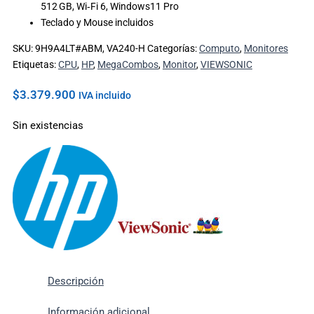
512 GB, Wi‑Fi 6, Windows11 Pro
Teclado y Mouse incluidos
SKU:
9H9A4LT#ABM, VA240-H
Categorías:
Computo
,
Monitores
Etiquetas:
CPU
,
HP
,
MegaCombos
,
Monitor
,
VIEWSONIC
$
3.379.900
IVA incluido
Sin existencias
Descripción
Información adicional