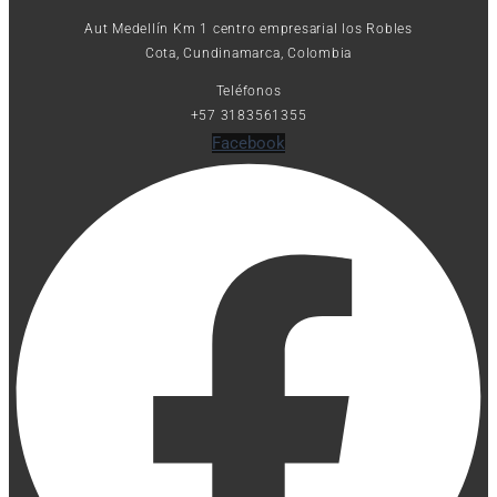
Aut Medellín Km 1 centro empresarial los Robles
Cota, Cundinamarca, Colombia
Teléfonos
+57 3183561355
Facebook