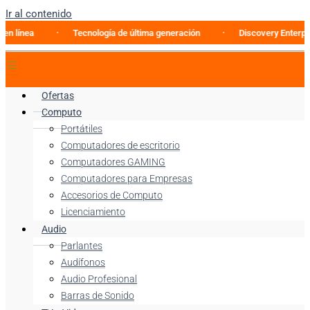
Ir al contenido
a
Tecnología de última generación
Discovery Enterprise Bus
Ofertas
Computo
Portátiles
Computadores de escritorio
Computadores GAMING
Computadores para Empresas
Accesorios de Computo
Licenciamiento
Audio
Parlantes
Audífonos
Audio Profesional
Barras de Sonido