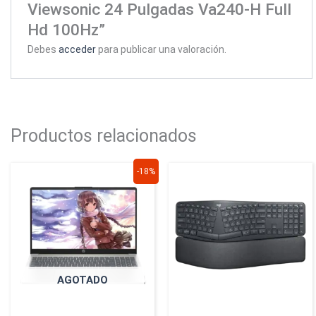
Viewsonic 24 Pulgadas Va240-H Full
Hd 100Hz”
Debes
acceder
para publicar una valoración.
Productos relacionados
El
El
-18%
precio
precio
original
actual
era:
es:
$3.699.900.
$3.049.900.
AGOTADO