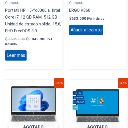
Computo
Computo
Portátil HP 15-fd0006la, Intel
ERGO K860
Core i7, 12 GB RAM, 512 GB
$
633.000
IVA incluido
Unidad de estado sólido, 15.6,
Añadir al carrito
FHD FreeDOS 3.0
$
3.699.900
$
3.049.900
IVA
incluido
Leer más
El
El
El
El
-30%
-47%
precio
precio
precio
precio
original
actual
original
actual
era:
es:
era:
es:
$2.299.900.
$1.599.900.
$3.399.900.
$1.799.9
AGOTADO
AGOTADO