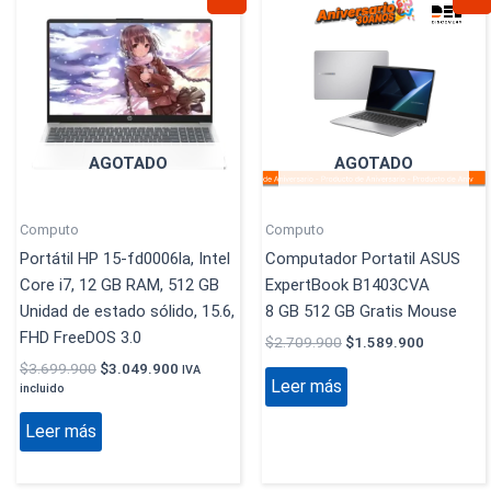
precio
precio
precio
precio
original
actual
original
actual
era:
es:
era:
es:
$3.699.900.
$3.049.900.
$2.709.900.
$1.589.9
AGOTADO
AGOTADO
Computo
Computo
Portátil HP 15-fd0006la, Intel
Computador Portatil ASUS
Core i7, 12 GB RAM, 512 GB
ExpertBook B1403CVA
Unidad de estado sólido, 15.6,
8 GB 512 GB Gratis Mouse
FHD FreeDOS 3.0
$
2.709.900
$
1.589.900
$
3.699.900
$
3.049.900
IVA
Leer más
incluido
Leer más