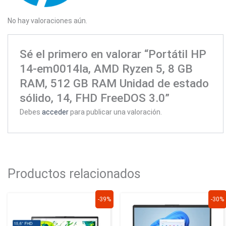
No hay valoraciones aún.
Sé el primero en valorar “Portátil HP
14-em0014la, AMD Ryzen 5, 8 GB
RAM, 512 GB RAM Unidad de estado
sólido, 14, FHD FreeDOS 3.0”
Debes
acceder
para publicar una valoración.
Productos relacionados
El
El
El
El
-39%
-30%
precio
precio
precio
precio
original
actual
original
actual
era:
es:
era:
es: