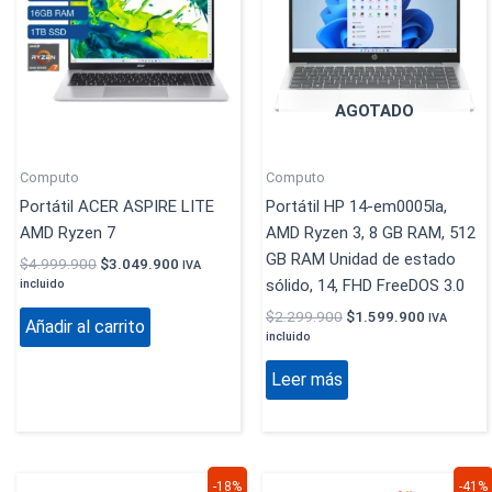
$4.999.900.
$3.049.900.
$2.299.900.
$1.599.9
AGOTADO
Computo
Computo
Portátil ACER ASPIRE LITE
Portátil HP 14-em0005la,
AMD Ryzen 7
AMD Ryzen 3, 8 GB RAM, 512
GB RAM Unidad de estado
$
4.999.900
$
3.049.900
IVA
sólido, 14, FHD FreeDOS 3.0
incluido
$
2.299.900
$
1.599.900
IVA
Añadir al carrito
incluido
Leer más
El
El
El
El
-18%
-41%