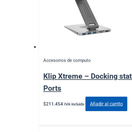
Accesorios de computo
Klip Xtreme – Docking sta
Ports
Añadir al carrito
$
211.454
IVA incluido