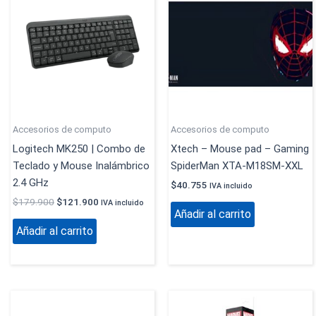
era:
es:
$179.900.
$121.900.
Accesorios de computo
Accesorios de computo
Logitech MK250 | Combo de
Xtech – Mouse pad – Gaming
Teclado y Mouse Inalámbrico
SpiderMan XTA-M18SM-XXL
2.4 GHz
$
40.755
IVA incluido
$
179.900
$
121.900
IVA incluido
Añadir al carrito
Añadir al carrito