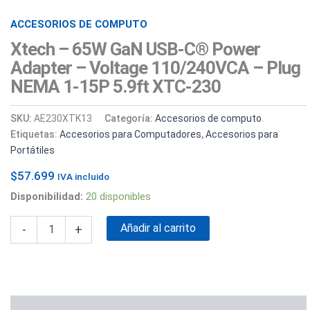
5.9ft
XTC-
ACCESORIOS DE COMPUTO
230
Xtech – 65W GaN USB-C® Power
cantidad
Adapter – Voltage 110/240VCA – Plug
NEMA 1-15P 5.9ft XTC-230
SKU:
AE230XTK13
Categoría:
Accesorios de computo
Etiquetas:
Accesorios para Computadores
,
Accesorios para
Portátiles
$
57.699
IVA incluido
Disponibilidad:
20 disponibles
Añadir al carrito
-
+