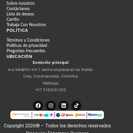
Sobre nosotros
Contáctanos
Lista de deseos
Carrito
Trabaja Con Nosotros
POLÍTICA
Términos y Condiciones
Políticas de privacidad
Preguntas frecuentes
UBICACIÓN
Domicilio principal
Aut Medellín Km 1 centro empresarial los Robles
Cota, Cundinamarca, Colombia
Teléfonos
+57 3183561355
F
I
L
T
a
n
i
i
c
s
n
k
e
t
k
t
b
a
e
o
Copyright 2026© – Todos los derechos reservados
o
g
d
k
o
r
i