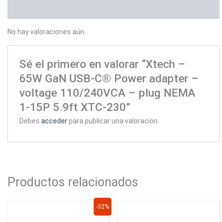
Valoraciones (0)
No hay valoraciones aún.
Sé el primero en valorar “Xtech –
65W GaN USB-C® Power adapter –
voltage 110/240VCA – plug NEMA
1-15P 5.9ft XTC-230”
Debes
acceder
para publicar una valoración.
Productos relacionados
El
El
-32%
precio
precio
original
actual