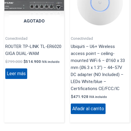
AGOTADO
Conectividad
Conectividad
ROUTER TP-LINK TL-ER6020
Ubiquiti – U6+ Wireless
GIGA DUAL-WAM
access point – ceiling-
mounted WiFi 6 – Ø160 x 33
$
799.000
$
514.900
IVA incluido
mm (Ø6.3 x 1.3″) – 44–57V
Leer más
DC adapter (NO Included) –
LEDs White/blue –
Certifications CE/FCC/IC
$
471.928
IVA incluido
Añadir al carrito