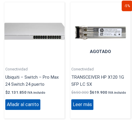
El
El
-5%
precio
precio
original
actual
era:
es:
$650.000.
$619.900.
AGOTADO
Conectividad
Conectividad
Ubiquiti – Switch – Pro Max
TRANSCEIVER HP X120 1G
24 Switch 24 puerto
SFP LC SX
$
2.131.850
$
650.000
$
619.900
IVA incluido
IVA incluido
Añadir al carrito
Leer más