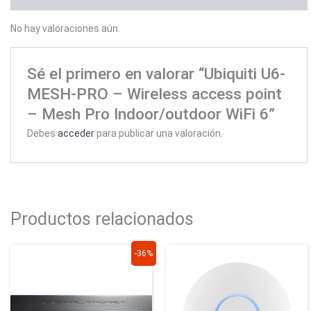
No hay valoraciones aún.
Sé el primero en valorar “Ubiquiti U6-
MESH-PRO – Wireless access point
– Mesh Pro Indoor/outdoor WiFi 6”
Debes
acceder
para publicar una valoración.
Productos relacionados
El
El
-36%
precio
precio
original
actual
era:
es:
$799.000.
$514.900.