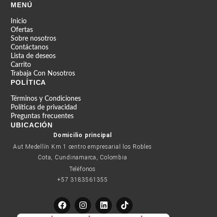
MENÚ
Inicio
Ofertas
Sobre nosotros
Contáctanos
Lista de deseos
Carrito
Trabaja Con Nosotros
POLÍTICA
Términos y Condiciones
Políticas de privacidad
Preguntas frecuentes
UBICACIÓN
Domicilio principal
Aut Medellín Km 1 centro empresarial los Robles
Cota, Cundinamarca, Colombia
Teléfonos
+57 3183561355
F
I
L
T
a
n
i
i
c
s
n
k