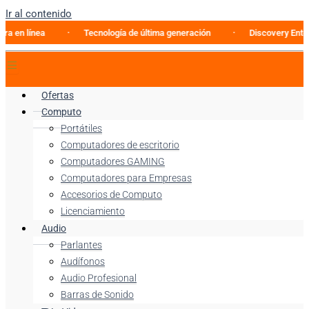
Ir al contenido
ínea
Tecnología de última generación
Discovery Enterprise 
Ofertas
Computo
Portátiles
Computadores de escritorio
Computadores GAMING
Computadores para Empresas
Accesorios de Computo
Licenciamiento
Audio
Parlantes
Audífonos
Audio Profesional
Barras de Sonido