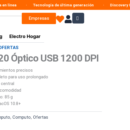
ea
Tecnología de última generación
Discovery Enterpr
Empresas
g
Electro Hogar
OFERTAS
0 Óptico USB 1200 DPI
mientos precisos
eto para uso prolongado
 central
r comodidad
o: 85 g
acOS 10.8+
mputo
,
Computo
,
Ofertas