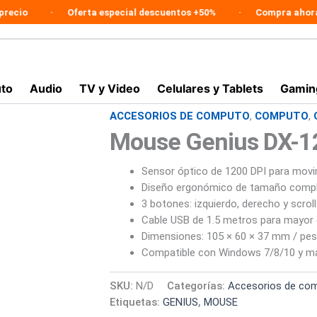
Oferta especial descuentos +50%
Compra ahora en lín
to
Audio
TV y Video
Celulares y Tablets
Gamin
ACCESORIOS DE COMPUTO
,
COMPUTO
,
Mouse
El
El
Genius
Mouse Genius DX-12
precio
precio
DX-
120
Sensor óptico de 1200 DPI para movi
original
actual
óptico
Diseño ergonómico de tamaño compl
USB
era:
es:
1200
3 botones: izquierdo, derecho y scroll
DPI
Cable USB de 1.5 metros para mayo
$29.900.
$19.900.
cantidad
Dimensiones: 105 × 60 × 37 mm / pes
Compatible con Windows 7/8/10 y m
SKU:
N/D
Categorías:
Accesorios de co
Etiquetas:
GENIUS
,
MOUSE