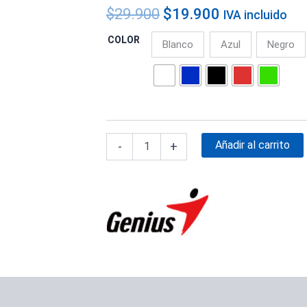
$
29.900
$
19.900
IVA incluido
COLOR
Blanco
Azul
Negro
Añadir al carrito
-
+
rca
Valoraciones (0)