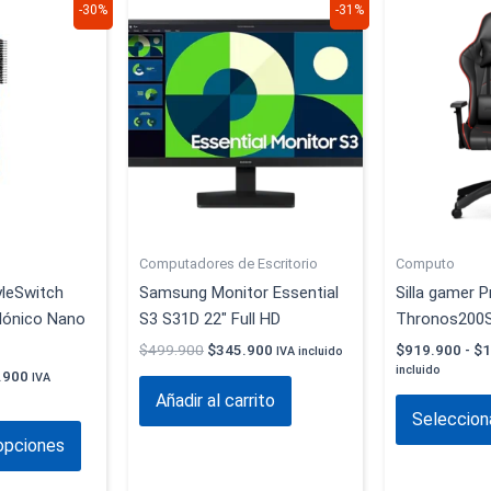
El
El
El
Este
-30%
-31%
o
precio
precio
precio
producto
nal
actual
original
actual
es:
tiene
era:
es:
9.900.
$889.900.
$499.900.
$345.900.
múltiples
variantes.
Las
opciones
se
pueden
elegir
Computadores de Escritorio
Computo
en
yleSwitch
Samsung Monitor Essential
Silla gamer 
la
 Iónico Nano
S3 S31D 22″ Full HD
Thronos200
página
$
499.900
$
345.900
$
919.900
-
$
1
de
IVA incluido
incluido
.900
producto
IVA
Añadir al carrito
Seleccion
opciones