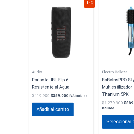
El
El
El
-14%
precio
precio
preci
original
actual
origi
era:
es:
era:
$419.900.
$359.900.
$1.27
Audio
Electro Belleza
Parlante JBL Flip 6
BaBylissPRO St
Resistente al Agua
Multiestilizador
Titanium 5PK
$
419.900
$
359.900
IVA incluido
$
1.279.900
$
889
incluido
Añadir al carrito
Seleccionar 