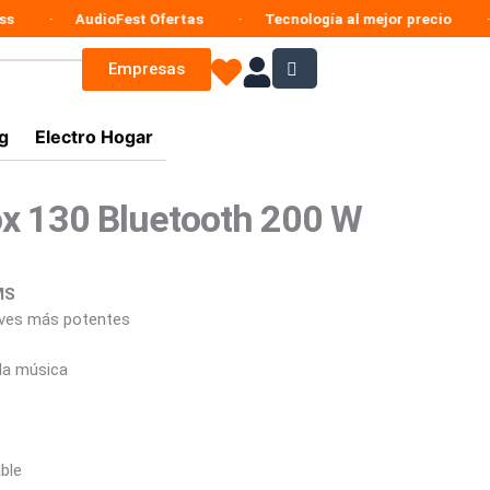
AudioFest Ofertas
Tecnología al mejor precio
Ofer
Empresas
g
Electro Hogar
ox 130 Bluetooth 200 W
MS
ves más potentes
.900.
la música
ble