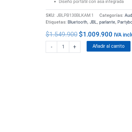
Diseño portátil con asa integrada
SKU:
JBLPB130BLKAM.1
Categorías:
Aud
Etiquetas:
Bluetooth
,
JBL
,
parlante
,
Partyb
$
1.549.900
$
1.009.900
IVA inc
Añadir al carrito
-
+