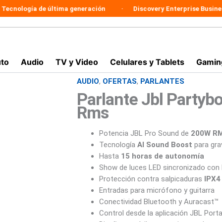
gía de última generación
Discovery Enterprise Business
to
Audio
TV y Video
Celulares y Tablets
Gamin
AUDIO
,
OFERTAS
,
PARLANTES
Parlante
El
El
Jbl
Parlante Jbl Partyb
precio
precio
Partybox
Rms
130
original
actual
Bluetooth
200
Potencia JBL Pro Sound de
200W R
era:
es:
W
Tecnología
AI Sound Boost
para gra
Rms
$1.549.900.
$1.009
Hasta
15 horas de autonomía
cantidad
Show de luces LED sincronizado con 
Protección contra salpicaduras
IPX4
Entradas para micrófono y guitarra
Conectividad Bluetooth y Auracast™
Control desde la aplicación JBL Porta