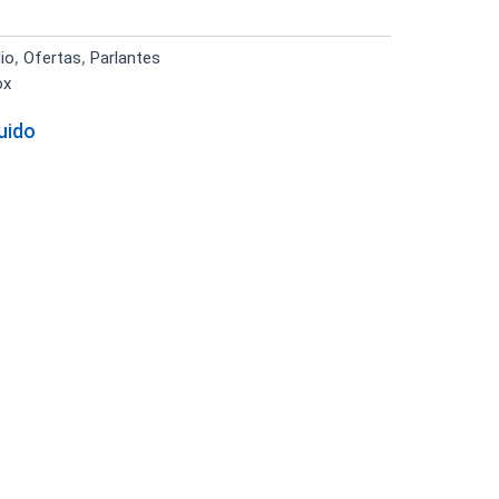
io
,
Ofertas
,
Parlantes
ox
luido