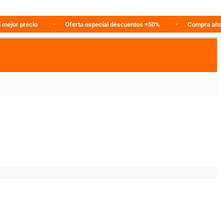
 precio
Oferta especial descuentos +50%
Compra ahora en l