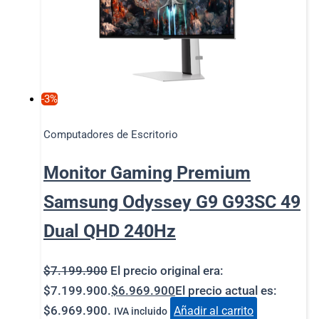
-3%
Computadores de Escritorio
Monitor Gaming Premium
Samsung Odyssey G9 G93SC 49
Dual QHD 240Hz
$
7.199.900
El precio original era:
$7.199.900.
$
6.969.900
El precio actual es:
$6.969.900.
Añadir al carrito
IVA incluido