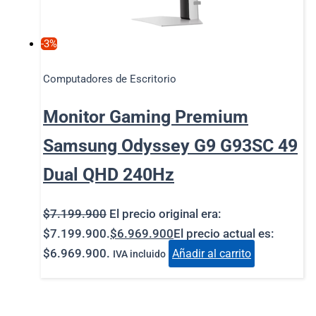
-3%
Computadores de Escritorio
Monitor Gaming Premium
Samsung Odyssey G9 G93SC 49
Dual QHD 240Hz
$
7.199.900
El precio original era:
$7.199.900.
$
6.969.900
El precio actual es:
$6.969.900.
Añadir al carrito
IVA incluido