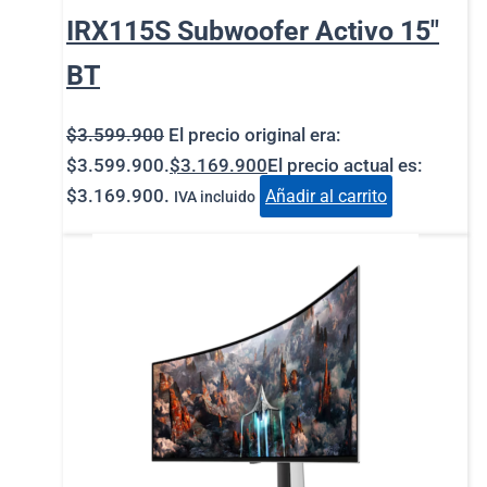
IRX115S Subwoofer Activo 15″
BT
$
3.599.900
El precio original era:
$3.599.900.
$
3.169.900
El precio actual es:
$3.169.900.
Añadir al carrito
IVA incluido