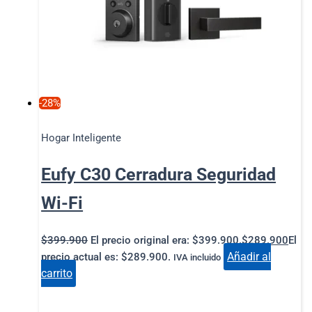
-28%
Hogar Inteligente
Eufy C30 Cerradura Seguridad
Wi-Fi
$
399.900
El precio original era: $399.900.
$
289.900
El
Añadir al
precio actual es: $289.900.
IVA incluido
carrito