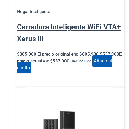
Hogar Inteligente
Cerradura Inteligente WiFi VTA+
Xerus III
$
805.900
El precio original era: $805.900.
$
537.900
El
Añadir al
precio actual es: $537.900.
IVA incluido
carrito