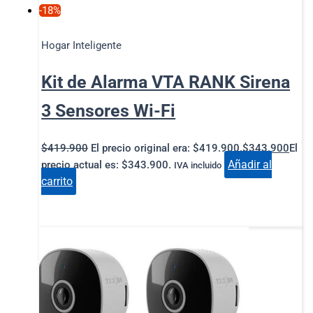
-18%
Hogar Inteligente
Kit de Alarma VTA RANK Sirena
3 Sensores Wi-Fi
$
419.900
El precio original era: $419.900.
$
343.900
El
Añadir al
precio actual es: $343.900.
IVA incluido
carrito