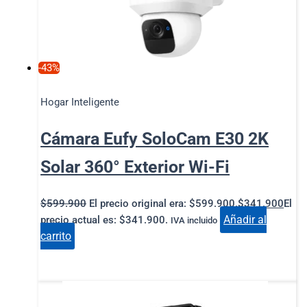
-43%
Hogar Inteligente
Cámara Eufy SoloCam E30 2K
Solar 360° Exterior Wi-Fi
$
599.900
El precio original era: $599.900.
$
341.900
El
Añadir al
precio actual es: $341.900.
IVA incluido
carrito