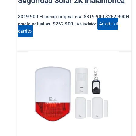
Seguridad Solar 2K Inalámbrica
$
319.900
El precio original era: $319.900.
$
262.900
El
Añadir al
precio actual es: $262.900.
IVA incluido
carrito