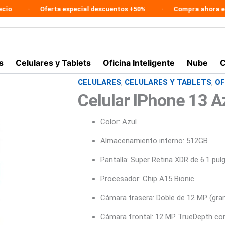
Oferta especial descuentos +50%
Compra ahora en línea
s
Celulares y Tablets
Oficina Inteligente
Nube
C
CELULARES
,
CELULARES Y TABLETS
,
OF
El
El
Celular IPhone 13 
precio
precio
Color: Azul
original
actual
era:
es:
Almacenamiento interno: 512GB
$5.104.900.
$3.141
Pantalla: Super Retina XDR de 6.1 pul
Procesador: Chip A15 Bionic
Cámara trasera: Doble de 12 MP (gran 
Cámara frontal: 12 MP TrueDepth c