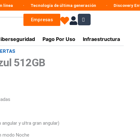
Tecnología de última generación
Discovery Enterprise Bu
Empresas
iberseguridad
Pago Por Uso
Infraestructura
ERTAS
Azul 512GB
.900.
gadas
angular y ultra gran angular)
on modo Noche