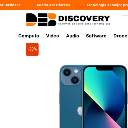
Ir
AudioFest Ofertas
Tecnología al mejor precio
al
contenido
Computo
Video
Audio
Software
Drone
-38%