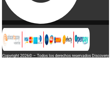
Copyright 2026© – Todos los derechos reservados Discovery
Enterprise Business
Disponibilidad:
20 disponibles
Buscar