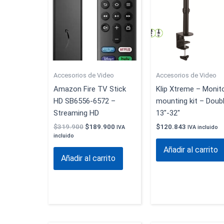
$319.900.
$189.900.
Accesorios de Video
Accesorios de Video
Amazon Fire TV Stick
Klip Xtreme – Monit
HD SB6556‑6572 –
mounting kit – Doub
Streaming HD
13″-32″
$
319.900
$
189.900
$
120.843
IVA
IVA incluido
incluido
Añadir al carrito
Añadir al carrito