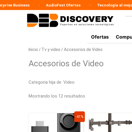
Ir
 Business
AudioFest Ofertas
Tecnología al mejor prec
al
contenido
Ofertas
Compu
Inicio
/
Tv y video
/ Accesorios de Video
Accesorios de Video
Categoria hija de: Video
Mostrando los 12 resultados
El
El
-41%
precio
precio
original
actual
era:
es: