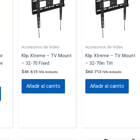
Accesorios de Video
Accesorios de Video
or
Klip Xtreme – TV Mount
Klip Xtreme – TV Mount
le
– 32-70 Fixed
– 32-70in Tilt
$
45.615
$
60.713
IVA incluido
IVA incluido
Añadir al carrito
Añadir al carrito