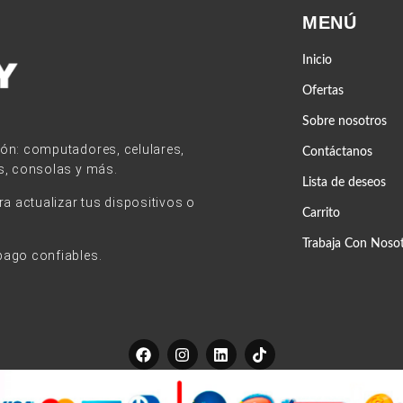
MENÚ
Inicio
Ofertas
Sobre nosotros
ión: computadores, celulares,
Contáctanos
s, consolas y más.
Lista de deseos
 actualizar tus dispositivos o
Carrito
Trabaja Con Noso
pago confiables.
F
I
L
T
a
n
i
i
c
s
n
k
e
t
k
t