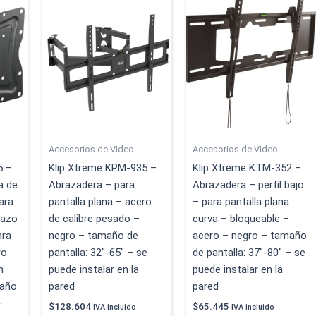
Accesorios de Video
Accesorios de Video
5 –
Klip Xtreme KPM-935 –
Klip Xtreme KTM-352 –
a de
Abrazadera – para
Abrazadera – perfil bajo
ara
pantalla plana – acero
– para pantalla plana
razo
de calibre pesado –
curva – bloqueable –
ara
negro – tamaño de
acero – negro – tamaño
ro
pantalla: 32″-65″ – se
de pantalla: 37″-80″ – se
n
puede instalar en la
puede instalar en la
maño
pared
pared
–
$
128.604
$
65.445
IVA incluido
IVA incluido