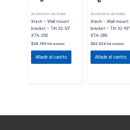
Accesorios de Video
Accesorios de Video
Xtech – Wall mount
Xtech – Wall mount
bracket – Tilt 32-55″
bracket – Tilt 32-90″
XTA-350
XTA-380
$
28.709
$
62.024
IVA incluido
IVA incluido
Añadir al carrito
Añadir al carrito