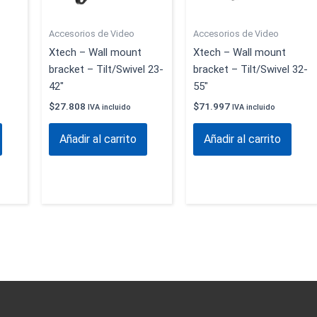
Accesorios de Video
Accesorios de Video
Xtech – Wall mount
Xtech – Wall mount
bracket – Tilt/Swivel 23-
bracket – Tilt/Swivel 32-
42″
55″
$
27.808
$
71.997
IVA incluido
IVA incluido
Añadir al carrito
Añadir al carrito