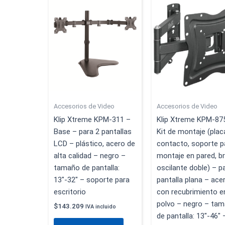
Accesorios de Video
Accesorios de Video
Klip Xtreme KPM-311 –
Klip Xtreme KPM-87
Base – para 2 pantallas
Kit de montaje (plac
LCD – plástico, acero de
contacto, soporte p
alta calidad – negro –
montaje en pared, b
tamaño de pantalla:
oscilante doble) – p
13″-32″ – soporte para
pantalla plana – ace
escritorio
con recubrimiento e
polvo – negro – ta
$
143.209
IVA incluido
de pantalla: 13″-46″ 