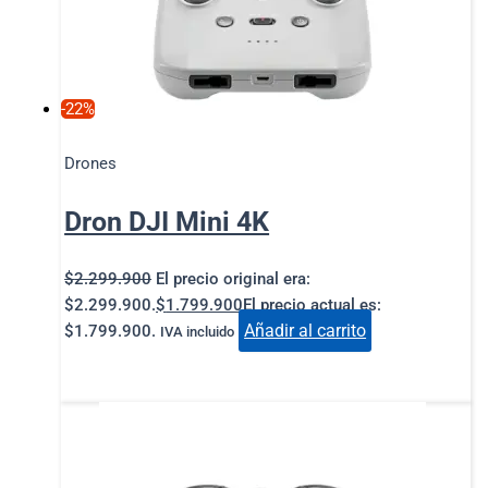
-22%
Drones
Dron DJI Mini 4K
$
2.299.900
El precio original era:
$2.299.900.
$
1.799.900
El precio actual es:
Añadir al carrito
$1.799.900.
IVA incluido