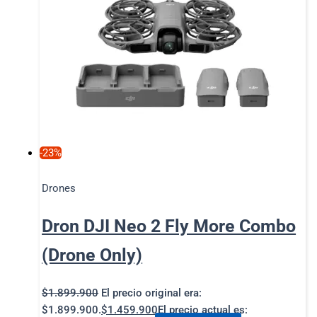
-23%
Drones
Dron DJI Neo 2 Fly More Combo
(Drone Only)
$
1.899.900
El precio original era:
$1.899.900.
$
1.459.900
El precio actual es: