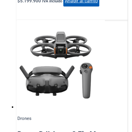
Añadir al carrito
$
5.199.900
IVA incluido
Drones