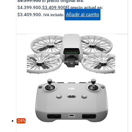
$
4.399.900
El precio original era:
$4.399.900.
$
3.409.900
El precio actual es:
Añadir al carrito
$3.409.900.
IVA incluido
-24%