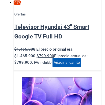
-45%
Ofertas
Televisor Hyundai 43″ Smart
Google TV Full HD
$
1.465.900
El precio original era:
$1.465.900.
$
799.900
El precio actual es:
$799.900.
Añadir al carrito
IVA incluido