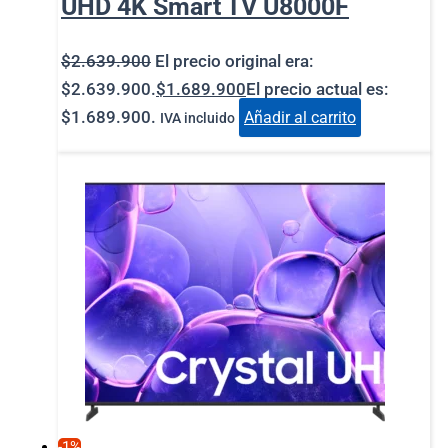
UHD 4K Smart TV U8000F
$
2.639.900
El precio original era:
$2.639.900.
$
1.689.900
El precio actual es:
$1.689.900.
Añadir al carrito
IVA incluido
-1%