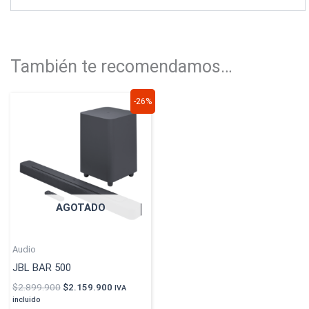
También te recomendamos…
El
El
-26%
precio
precio
original
actual
era:
es:
$2.899.900.
$2.159.900.
AGOTADO
Audio
JBL BAR 500
$
2.899.900
$
2.159.900
IVA
incluido