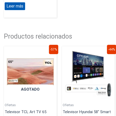
Leer más
Productos relacionados
El
El
El
El
-57%
-44%
precio
precio
precio
precio
original
actual
original
actual
era:
es:
era:
es:
$7.599.900.
$3.259.900.
$2.587.900.
$1.459.9
AGOTADO
Ofertas
Ofertas
Televisor TCL Art TV 65
Televisor Hyundai 58″ Smart