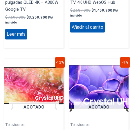
pulgadas QLED 4K – A300W
TV 4K UHD WebOS Hub
Google TV
$
2.587.900
$
1.459.900
IVA
incluido
$
7.599.900
$
3.259.900
IVA
incluido
Añadir al carrito
Leer más
El
El
El
El
-12%
-1%
precio
precio
precio
precio
original
actual
original
actual
era:
es:
era:
es:
$3.799.900.
$3.329.900.
$6.519.900.
$6.459.9
AGOTADO
AGOTADO
Televisores
Televisores