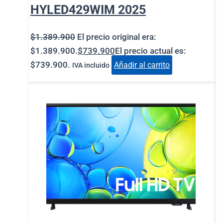
HYLED429WIM 2025
$
1.389.900
El precio original era:
$1.389.900.
$
739.900
El precio actual es:
$739.900.
Añadir al carrito
IVA incluido