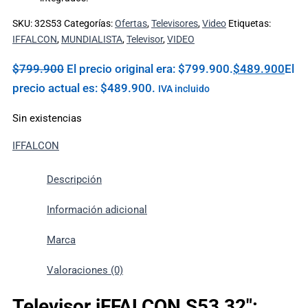
SKU:
32S53
Categorías:
Ofertas
,
Televisores
,
Video
Etiquetas:
IFFALCON
,
MUNDIALISTA
,
Televisor
,
VIDEO
$
799.900
El precio original era: $799.900.
$
489.900
El
precio actual es: $489.900.
IVA incluido
Sin existencias
IFFALCON
Descripción
Información adicional
Marca
Valoraciones (0)
Televisor iFFALCON S53 32″: