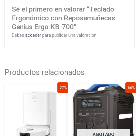
Sé el primero en valorar “Teclado
Ergonómico con Reposamuñecas
Genius Ergo KB-700”
Debes
acceder
para publicar una valoración.
Productos relacionados
El
El
El
El
-27%
-66%
precio
precio
precio
precio
original
actual
original
actual
era:
es:
era:
es:
$2.499.900.
$1.824.900.
$3.364.900.
$1.139.9
AGOTADO