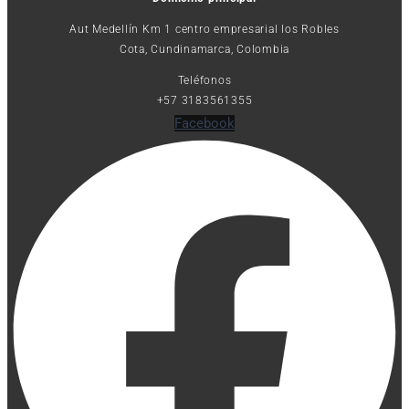
Aut Medellín Km 1 centro empresarial los Robles
Cota, Cundinamarca, Colombia
Teléfonos
+57 3183561355
Facebook