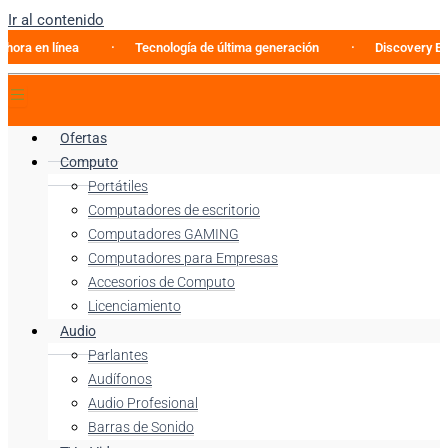
Ir al contenido
n línea
Tecnología de última generación
Discovery Enterpri
Ofertas
Computo
Portátiles
Computadores de escritorio
Computadores GAMING
Computadores para Empresas
Accesorios de Computo
Licenciamiento
Audio
Parlantes
Audífonos
Audio Profesional
Barras de Sonido