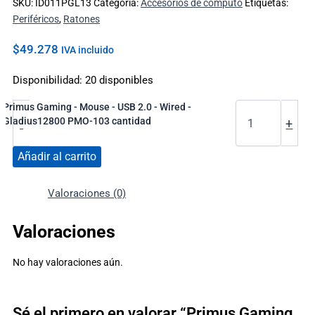
SKU:
ID011PGL13
Categoría:
Accesorios de computo
Etiquetas:
Periféricos
,
Ratones
$
49.278
IVA incluido
Disponibilidad:
20 disponibles
Primus Gaming - Mouse - USB 2.0 - Wired -
Gladius12800 PMO-103 cantidad
-
+
Añadir al carrito
Valoraciones (0)
Valoraciones
No hay valoraciones aún.
Sé el primero en valorar “Primus Gaming