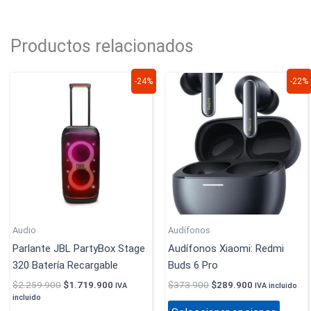
Productos relacionados
El
El
El
El
Este
-24%
-22%
precio
precio
precio
precio
produc
original
actual
original
actual
era:
es:
era:
es:
tiene
$2.259.900.
$1.719.900.
$373.900.
$289.900.
múltip
variant
Las
opcion
se
puede
elegir
Audio
Audífonos
en
Parlante JBL PartyBox Stage
Audífonos Xiaomi: Redmi
la
320 Batería Recargable
Buds 6 Pro
página
$
2.259.900
$
1.719.900
$
373.900
$
289.900
IVA
IVA incluido
de
incluido