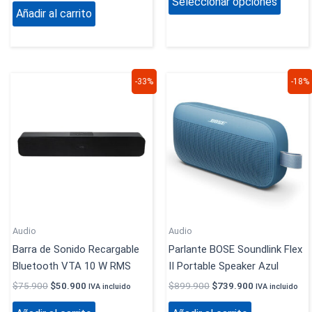
Seleccionar opciones
produc
Añadir al carrito
El
El
El
El
-33%
-18%
precio
precio
precio
precio
original
actual
original
actual
era:
es:
era:
es:
$75.900.
$50.900.
$899.900.
$739.900.
Audio
Audio
Barra de Sonido Recargable
Parlante BOSE Soundlink Flex
Bluetooth VTA 10 W RMS
II Portable Speaker Azul
$
75.900
$
50.900
$
899.900
$
739.900
IVA incluido
IVA incluido