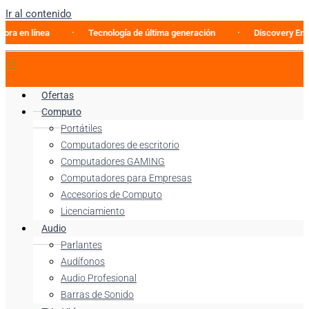
Ir al contenido
n línea
Tecnología de última generación
Discovery Enterpri
Ofertas
Computo
Portátiles
Computadores de escritorio
Computadores GAMING
Computadores para Empresas
Accesorios de Computo
Licenciamiento
Audio
Parlantes
Audífonos
Audio Profesional
Barras de Sonido