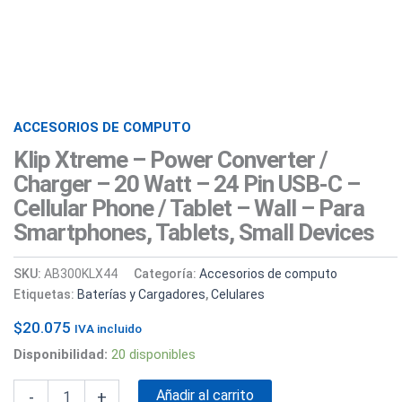
Cellular
phone
/
Tablet
-
Wall
-
ACCESORIOS DE COMPUTO
Para
Smartphones,
Klip Xtreme – Power Converter /
tablets,
Charger – 20 Watt – 24 Pin USB-C –
small
Cellular Phone / Tablet – Wall – Para
devices
cantidad
Smartphones, Tablets, Small Devices
SKU:
AB300KLX44
Categoría:
Accesorios de computo
Etiquetas:
Baterías y Cargadores
,
Celulares
$
20.075
IVA incluido
Disponibilidad:
20 disponibles
Añadir al carrito
-
+