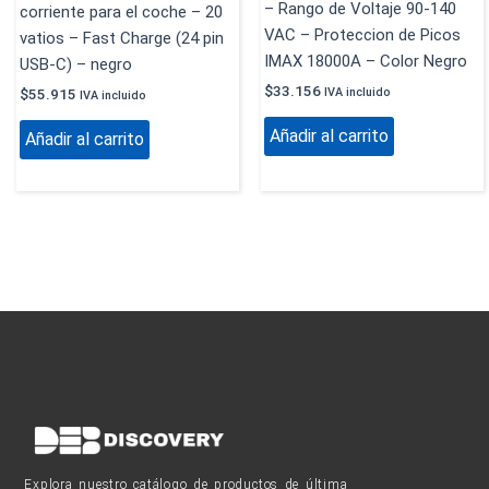
– Rango de Voltaje 90-140
corriente para el coche – 20
VAC – Proteccion de Picos
vatios – Fast Charge (24 pin
IMAX 18000A – Color Negro
USB-C) – negro
$
33.156
$
55.915
IVA incluido
IVA incluido
Añadir al carrito
Añadir al carrito
Explora nuestro catálogo de productos de última