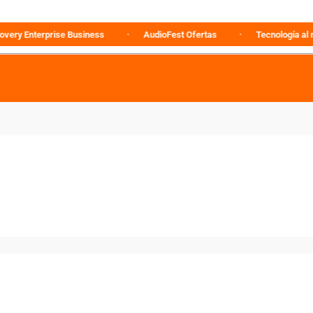
nterprise Business
AudioFest Ofertas
Tecnología al mejor p