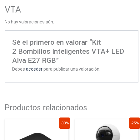
VTA
No hay valoraciones aún.
Sé el primero en valorar “Kit
2 Bombillos Inteligentes VTA+ LED
Alva E27 RGB”
Debes
acceder
para publicar una valoración.
Productos relacionados
El
El
El
El
-33%
-25%
precio
precio
precio
precio
original
actual
original
actual
era:
es:
era:
es: