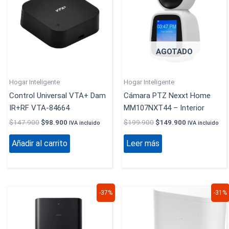
$147.900.
$98.900.
$199.900.
$149.900.
AGOTADO
Hogar Inteligente
Hogar Inteligente
Control Universal VTA+ Dam
Cámara PTZ Nexxt Home
IR+RF VTA‑84664
MM107NXT44 – Interior
$
147.900
$
98.900
$
199.900
$
149.900
IVA incluido
IVA incluido
Añadir al carrito
Leer más
El
El
El
El
-37%
-31%
precio
precio
precio
precio
original
actual
original
actual
era:
es:
era:
es:
$4.189.900.
$2.629.900.
$1.499.900.
$1.031.9