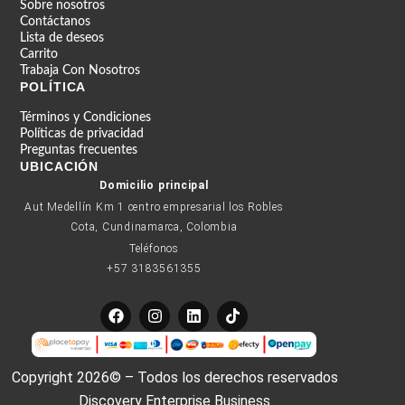
Sobre nosotros
Contáctanos
Lista de deseos
Carrito
Trabaja Con Nosotros
POLÍTICA
Términos y Condiciones
Políticas de privacidad
Preguntas frecuentes
UBICACIÓN
Domicilio principal
Aut Medellín Km 1 centro empresarial los Robles
Cota, Cundinamarca, Colombia
Teléfonos
+57 3183561355
F
I
L
T
a
n
i
i
c
s
n
k
e
t
k
t
b
a
e
o
Copyright 2026© – Todos los derechos reservados
o
g
d
k
o
r
i
Discovery Enterprise Business