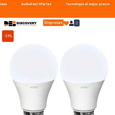
Ir
AudioFest Ofertas
Tecnología al mejor precio
al
contenido
Empresas
El
El
-34%
precio
precio
original
actual
era:
es:
$67.900.
$44.900.