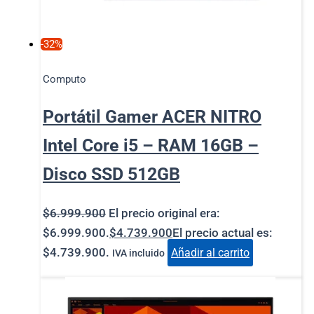
-32%
Computo
Portátil Gamer ACER NITRO
Intel Core i5 – RAM 16GB –
Disco SSD 512GB
$
6.999.900
El precio original era:
$6.999.900.
$
4.739.900
El precio actual es:
$4.739.900.
Añadir al carrito
IVA incluido