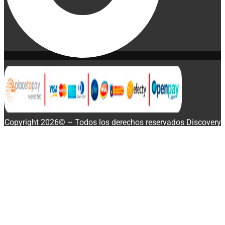
Copyright 2026© – Todos los derechos reservados Discovery
Enterprise Business
ERGO K860 cantidad
Buscar
-
+