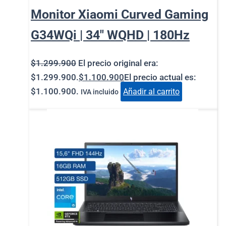
Monitor Xiaomi Curved Gaming
G34WQi | 34″ WQHD | 180Hz
$
1.299.900
El precio original era:
$1.299.900.
$
1.100.900
El precio actual es:
$1.100.900.
Añadir al carrito
IVA incluido