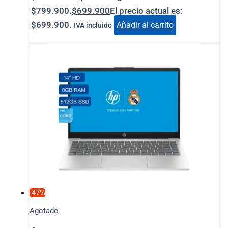
$799.900.
$
699.900
El precio actual es:
$699.900.
Añadir al carrito
IVA incluido
-47%
Agotado