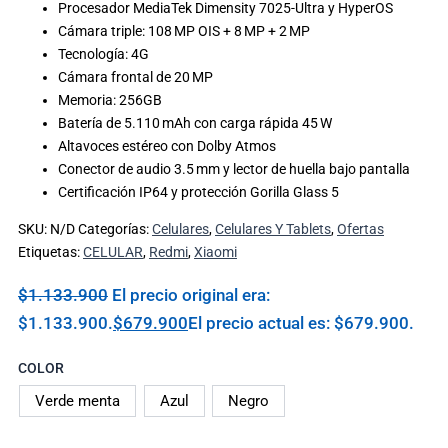
Procesador MediaTek Dimensity 7025-Ultra y HyperOS
Cámara triple: 108 MP OIS + 8 MP + 2 MP
Tecnología: 4G
Cámara frontal de 20 MP
Memoria: 256GB
Batería de 5.110 mAh con carga rápida 45 W
Altavoces estéreo con Dolby Atmos
Conector de audio 3.5 mm y lector de huella bajo pantalla
Certificación IP64 y protección Gorilla Glass 5
SKU:
N/D
Categorías:
Celulares
,
Celulares Y Tablets
,
Ofertas
Etiquetas:
CELULAR
,
Redmi
,
Xiaomi
$
1.133.900
El precio original era:
$1.133.900.
$
679.900
El precio actual es: $679.900.
COLOR
Verde menta
Azul
Negro