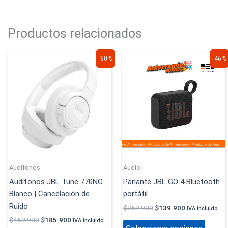
Productos relacionados
El
El
El
El
Este
-60%
-46%
precio
precio
precio
precio
produc
original
actual
original
actual
era:
es:
era:
es:
tiene
$459.900.
$185.900.
$259.900.
$139.900.
múltip
variant
Las
opcion
se
puede
elegir
Audífonos
Audio
en
Audífonos JBL Tune 770NC
Parlante JBL GO 4 Bluetooth
la
Blanco | Cancelación de
portátil
página
Ruido
$
259.900
$
139.900
IVA incluido
de
$
459.900
$
185.900
IVA incluido