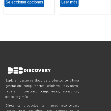
Seleccionar opciones
Leer más
producto
Explora nuestro catálogo de productos de última
generación: computadores, celulares, televisores,
tablets, impresoras, componentes, accesorios,
consolas y más.
Ofrecemos productos de marcas reconocidas,