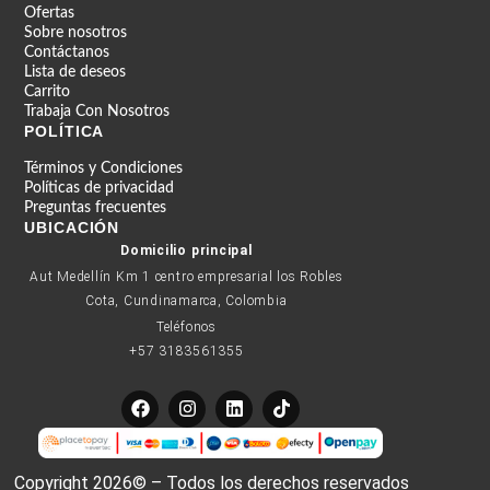
Ofertas
Sobre nosotros
Contáctanos
Lista de deseos
Carrito
Trabaja Con Nosotros
POLÍTICA
Términos y Condiciones
Políticas de privacidad
Preguntas frecuentes
UBICACIÓN
Domicilio principal
Aut Medellín Km 1 centro empresarial los Robles
Cota, Cundinamarca, Colombia
Teléfonos
+57 3183561355
F
I
L
T
a
n
i
i
c
s
n
k
e
t
k
t
b
a
e
o
Copyright 2026© – Todos los derechos reservados