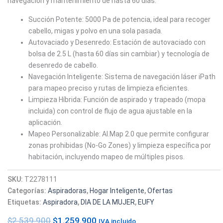
navegación y mantenimiento de hasta 60 días.
Succión Potente: 5000 Pa de potencia, ideal para recoger
cabello, migas y polvo en una sola pasada.
Autovaciado y Desenredo: Estación de autovaciado con
bolsa de 2.5 L (hasta 60 días sin cambiar) y tecnología de
desenredo de cabello.
Navegación Inteligente: Sistema de navegación láser iPath
para mapeo preciso y rutas de limpieza eficientes.
Limpieza Híbrida: Función de aspirado y trapeado (mopa
incluida) con control de flujo de agua ajustable en la
aplicación.
Mapeo Personalizable: AI.Map 2.0 que permite configurar
zonas prohibidas (No-Go Zones) y limpieza específica por
habitación, incluyendo mapeo de múltiples pisos.
SKU:
T2278111
Categorías:
Aspiradoras
,
Hogar Inteligente
,
Ofertas
Etiquetas:
Aspiradora
,
DIA DE LA MUJER
,
EUFY
$
2.539.900
$
1.259.900
IVA incluido