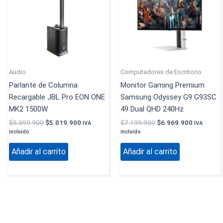
Audio
Computadores de Escritorio
Parlante de Columna
Monitor Gaming Premium
Recargable JBL Pro EON ONE
Samsung Odyssey G9 G93SC
MK2 1500W
49 Dual QHD 240Hz
$
5.399.900
$
5.019.900
$
7.199.900
$
6.969.900
IVA
IVA
incluido
incluido
Añadir al carrito
Añadir al carrito