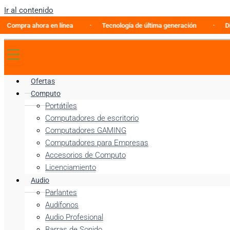
Ir al contenido
ra ahora en línea
Tecnología de última generación
Discover
Ofertas
Computo
Portátiles
Computadores de escritorio
Computadores GAMING
Computadores para Empresas
Accesorios de Computo
Licenciamiento
Audio
Parlantes
Audífonos
Audio Profesional
Barras de Sonido