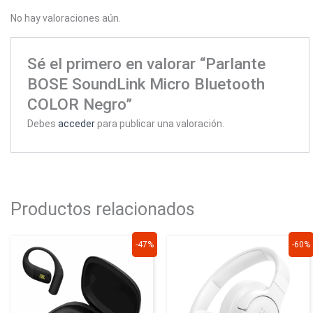
No hay valoraciones aún.
Sé el primero en valorar “Parlante
BOSE SoundLink Micro Bluetooth
COLOR Negro”
Debes
acceder
para publicar una valoración.
Productos relacionados
El
El
El
El
-47%
-60%
precio
precio
precio
precio
original
actual
original
actual
era:
es:
era:
es:
$579.900.
$309.900.
$459.900.
$185.900.