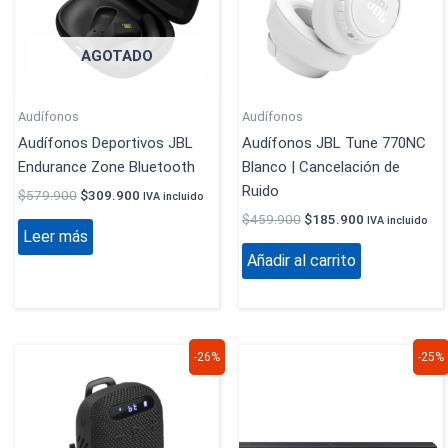
AGOTADO
Audífonos
Audífonos
Audífonos Deportivos JBL
Audífonos JBL Tune 770NC
Endurance Zone Bluetooth
Blanco | Cancelación de
Ruido
$
579.900
$
309.900
IVA incluido
$
459.900
$
185.900
IVA incluido
Leer más
Añadir al carrito
El
El
El
El
-26%
-25%
precio
precio
precio
precio
original
actual
original
actual
era:
es:
era:
es:
$229.900.
$169.900.
$319.900.
$239.900.