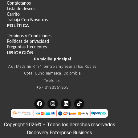
Contáctanos
Lista de deseos
Carrito
Trabaja Con Nosotros
POLÍTICA
Términos y Condiciones
Políticas de privacidad
Preguntas frecuentes
UBICACIÓN
Domicilio principal
Aut Medellín Km 1 centro empresarial los Robles
Cota, Cundinamarca, Colombia
Teléfonos
+57 3183561355
F
I
L
T
a
n
i
i
c
s
n
k
e
t
k
t
b
a
e
o
Copyright 2026© – Todos los derechos reservados
o
g
d
k
o
r
i
Discovery Enterprise Business
k
a
n