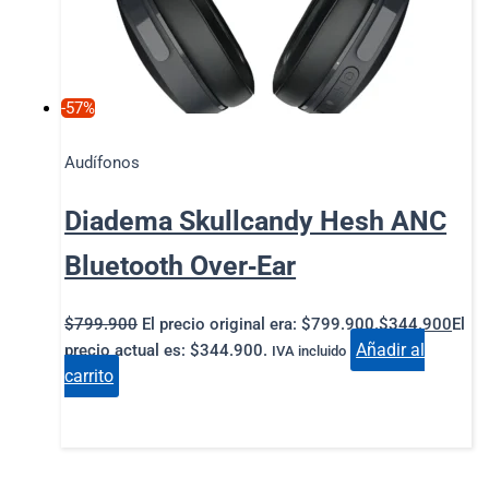
-57%
Audífonos
Diadema Skullcandy Hesh ANC
Bluetooth Over‑Ear
$
799.900
El precio original era: $799.900.
$
344.900
El
Añadir al
precio actual es: $344.900.
IVA incluido
carrito