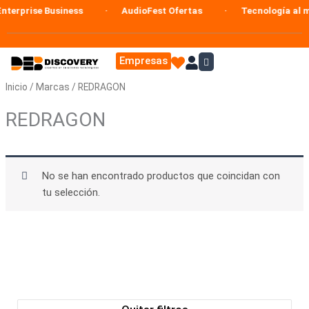
Ir
terprise Business
AudioFest Ofertas
Tecnología al me
al
contenido
Empresas
Inicio
/
Marcas
/ REDRAGON
REDRAGON
No se han encontrado productos que coincidan con
tu selección.