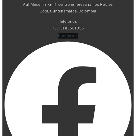
Aut Medellín Km 1 centro empresarial los Robles
Cota, Cundinamarca, Colombia
Teléfonos
+57 3183561355
Facebook