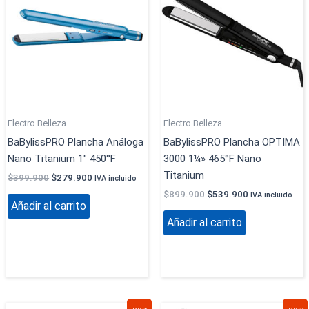
era:
es:
era:
es:
$399.900.
$279.900.
$899.900.
$539.900.
Electro Belleza
Electro Belleza
BaBylissPRO Plancha Análoga
BaBylissPRO Plancha OPTIMA
Nano Titanium 1″ 450°F
3000 1¼» 465°F Nano
Titanium
$
399.900
$
279.900
IVA incluido
$
899.900
$
539.900
IVA incluido
Añadir al carrito
Añadir al carrito
El
El
El
El