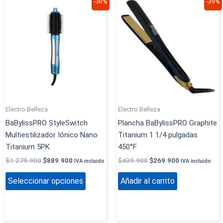
Este
-30%
-39%
precio
precio
precio
precio
producto
original
actual
original
actual
era:
es:
tiene
era:
es:
$1.279.900.
$889.900.
$439.900.
$269.900.
múltiples
variantes.
Las
opciones
se
pueden
elegir
Electro Belleza
Electro Belleza
en
BaBylissPRO StyleSwitch
Plancha BaBylissPRO Graphite
la
Multiestilizador Iónico Nano
Titanium 1 1/4 pulgadas
página
Titanium 5PK
450°F
de
$
1.279.900
$
889.900
$
439.900
$
269.900
IVA incluido
IVA incluido
producto
Seleccionar opciones
Añadir al carrito