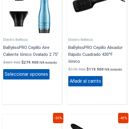
variantes.
Las
opciones
se
pueden
elegir
Electro Belleza
Electro Belleza
en
BaBylissPRO Cepillo Aire
BaBylissPRO Cepillo Alisador
la
Caliente Iónico Ovalado 2.75″
Rápido Cuadrado 430°F
página
Iónico
$
469.900
$
279.900
IVA incluido
de
$
179.900
$
119.900
IVA incluido
producto
Seleccionar opciones
Añadir al carrito
El
El
El
El
-30%
-40%
precio
precio
precio
precio
original
actual
original
actual