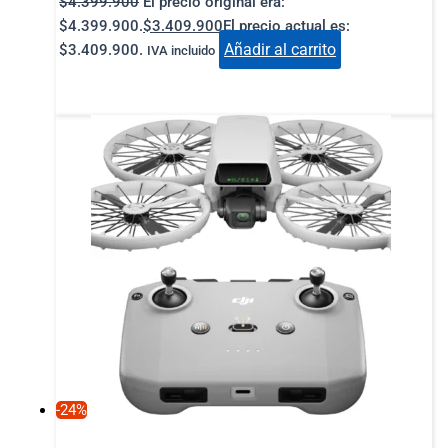
$
4.399.900
El precio original era:
$4.399.900.
$
3.409.900
El precio actual es:
Añadir al carrito
$3.409.900.
IVA incluido
-24%