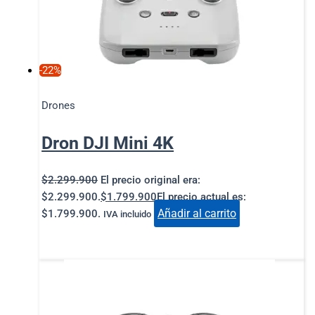
-22%
Drones
Dron DJI Mini 4K
$
2.299.900
El precio original era:
$2.299.900.
$
1.799.900
El precio actual es:
Añadir al carrito
$1.799.900.
IVA incluido