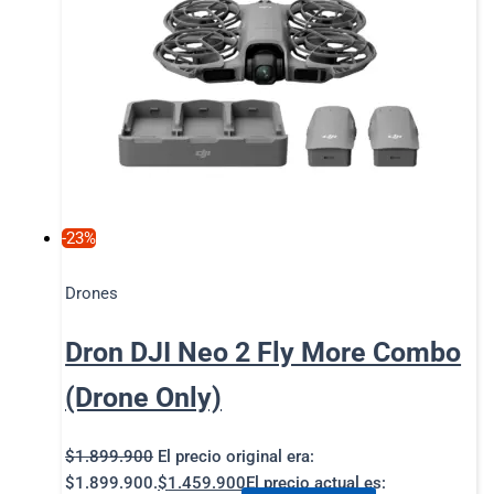
-23%
Drones
Dron DJI Neo 2 Fly More Combo
(Drone Only)
$
1.899.900
El precio original era:
$1.899.900.
$
1.459.900
El precio actual es: