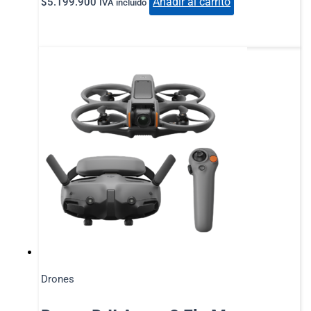
Añadir al carrito
$
5.199.900
IVA incluido
Drones