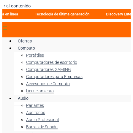
Ir al contenido
nea
Tecnología de última generación
Discovery Enterprise B
Ofertas
Computo
Portátiles
Computadores de escritorio
Computadores GAMING
Computadores para Empresas
Accesorios de Computo
Licenciamiento
Audio
Parlantes
Audífonos
Audio Profesional
Barras de Sonido