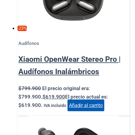
-23%
Audífonos
Xiaomi OpenWear Stereo Pro |
Audífonos Inalámbricos
$
799.900
El precio original era:
$799.900.
$
619.900
El precio actual es:
$619.900.
Añadir al carrito
IVA incluido