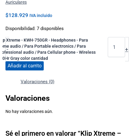
Auriculares
$
128.929
IVA incluido
Disponibilidad:
7 disponibles
lip Xtreme - KWH-750GR - Headphones - Para
ome audio / Para Portable electronics / Para
-
+
rofessional audio / Para Cellular phone - Wireless
 40Hr Gray color cantidad
Añadir al carrito
Valoraciones (0)
Valoraciones
No hay valoraciones aún.
Sé el primero en valorar “Klip Xtreme –