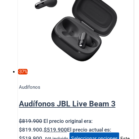
-37%
Audífonos
Audífonos JBL Live Beam 3
$
819.900
El precio original era:
$819.900.
$
519.900
El precio actual es:
$519.900.
Seleccionar opciones
Este
IVA incluido