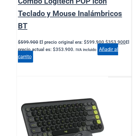
Combo Logitech POP Icon
Teclado y Mouse Inalámbricos
BT
$
599.900
El precio original era: $599.900.
$
353.900
El
Añadir al
precio actual es: $353.900.
IVA incluido
carrito