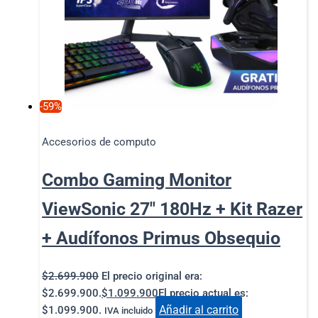
-59%
Accesorios de computo
Combo Gaming Monitor
ViewSonic 27″ 180Hz + Kit Razer
+ Audífonos Primus Obsequio
$
2.699.900
El precio original era:
$2.699.900.
$
1.099.900
El precio actual es:
Añadir al carrito
$1.099.900.
IVA incluido