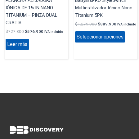
PLANCHA ALISADORA
BaBylissPRO StyleSwitch
la
IÓNICA DE 1¼ IN NANO
Multiestilizador Iónico Nano
página
TITANIUM – PINZA DUAL
Titanium 5PK
de
GRATIS
$
1.279.900
$
889.900
IVA incluido
produc
$
727.800
$
576.900
IVA incluido
Seleccionar opciones
Leer más