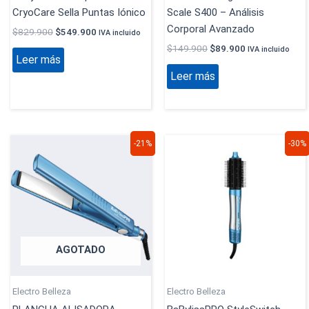
CryoCare Sella Puntas Iónico
Scale S400 – Análisis
Corporal Avanzado
$
829.900
$
549.900
IVA incluido
$
149.900
$
89.900
IVA incluido
Leer más
Leer más
El
El
El
El
Este
-21%
-30%
precio
precio
precio
precio
produc
original
actual
original
actual
era:
es:
era:
es:
tiene
$727.800.
$576.900.
$1.279.900.
$889.900.
múltip
variant
Las
opcion
AGOTADO
se
puede
elegir
Electro Belleza
Electro Belleza
en