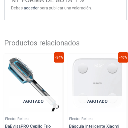
NT FORMA DE GOTA 1 ½”
Debes
acceder
para publicar una valoración.
Productos relacionados
El
El
El
El
-34%
-40%
precio
precio
precio
precio
original
actual
original
actual
era:
es:
era:
es:
$829.900.
$549.900.
$149.900.
$89.900.
AGOTADO
AGOTADO
Electro Belleza
Electro Belleza
BaBylissPRO Cepillo Frío
Báscula Inteligente Xiaomi