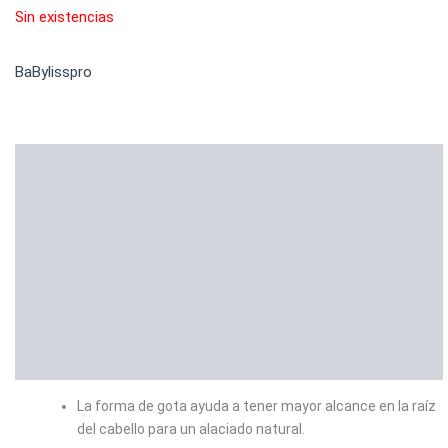
Sin existencias
BaBylisspro
Descripción
Información adicional
Marca
Valoraciones (0)
La forma de gota ayuda a tener mayor alcance en la raíz
del cabello para un alaciado natural.