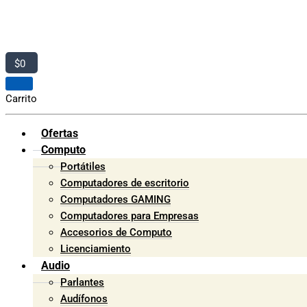
$
0
Carrito
Ofertas
Computo
Portátiles
Computadores de escritorio
Computadores GAMING
Computadores para Empresas
Accesorios de Computo
Licenciamiento
Audio
Parlantes
Audífonos