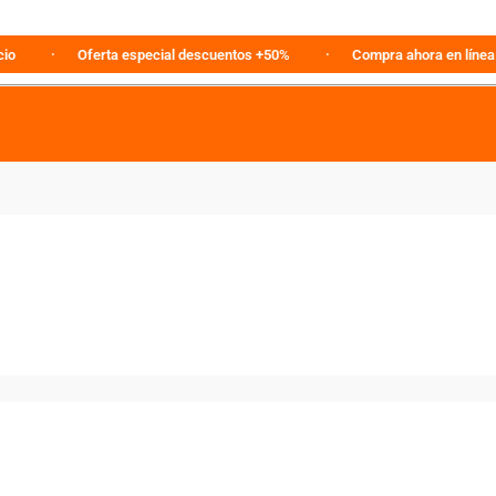
Oferta especial descuentos +50%
Compra ahora en línea