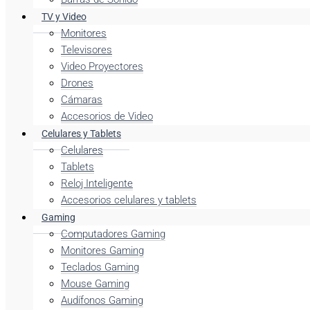
TV y Video
Monitores
Televisores
Video Proyectores
Drones
Cámaras
Accesorios de Video
Celulares y Tablets
Celulares
Tablets
Reloj Inteligente
Accesorios celulares y tablets
Gaming
Computadores Gaming
Monitores Gaming
Teclados Gaming
Mouse Gaming
Audífonos Gaming