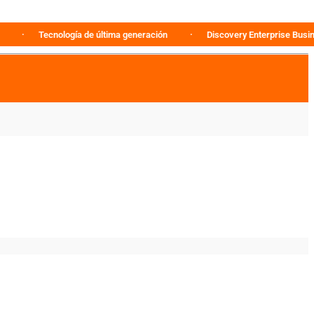
Tecnología de última generación
Discovery Enterprise Business