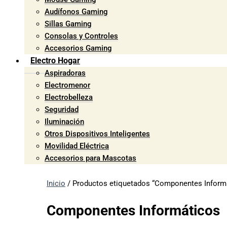
Audífonos Gaming
Sillas Gaming
Consolas y Controles
Accesorios Gaming
Electro Hogar
Aspiradoras
Electromenor
Electrobelleza
Seguridad
Iluminación
Otros Dispositivos Inteligentes
Movilidad Eléctrica
Accesorios para Mascotas
Inicio
/ Productos etiquetados “Componentes Inform
Componentes Informáticos