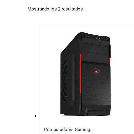
Mostrando los 2 resultados
Computadores Gaming