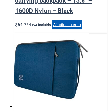
carrying backpack – 15.6″ –
1600D Nylon – Black
$
64.754
Añadir al carrito
IVA incluido