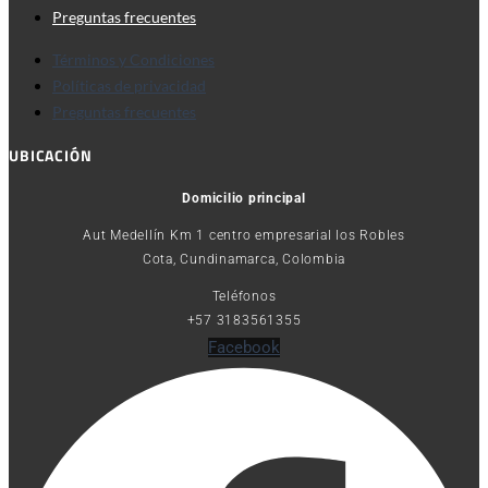
Preguntas frecuentes
Términos y Condiciones
Políticas de privacidad
Preguntas frecuentes
UBICACIÓN
Domicilio principal
Aut Medellín Km 1 centro empresarial los Robles
Cota, Cundinamarca, Colombia
Teléfonos
+57 3183561355
Facebook