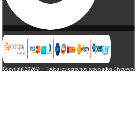
Copyright 2026© – Todos los derechos reservados Discovery
Enterprise Business
Disponibilidad:
20 disponibles
Buscar