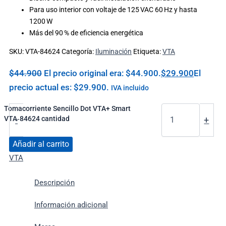
Para uso interior con voltaje de 125 VAC 60 Hz y hasta
1200 W
Más del 90 % de eficiencia energética
SKU:
VTA-84624
Categoría:
Iluminación
Etiqueta:
VTA
$
44.900
El precio original era: $44.900.
$
29.900
El
precio actual es: $29.900.
IVA incluido
Tomacorriente Sencillo Dot VTA+ Smart
VTA‑84624 cantidad
-
+
Añadir al carrito
VTA
Descripción
Información adicional