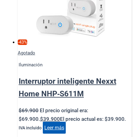
-43%
Agotado
Iluminación
Interruptor inteligente Nexxt
Home NHP‑S611M
$
69.900
El precio original era:
$69.900.
$
39.900
El precio actual es: $39.900.
Leer más
IVA incluido